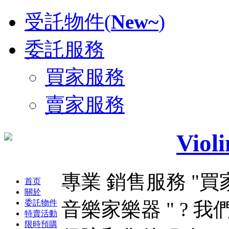
受託物件(
New~
)
委託服務
買家服務
賣家服務
Violi
專業 銷售服務
"買
首页
關於
委託物件
音樂家樂器 " ?
我
特賣活動
限時預購