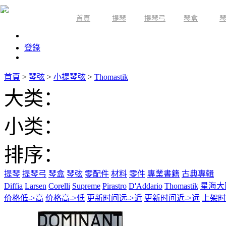
首頁
提琴
提琴弓
琴盒
限時活動
登錄
首頁
>
琴弦
>
小提琴弦
>
Thomastik
大类：
小类：
排序：
提琴
提琴弓
琴盒
琴弦
零配件
材料
零件
專業書籍
古典專輯
Diffia
Larsen
Corelli
Supreme
Pirastro
D'Addario
Thomastik
星海大
价格低->高
价格高->低
更新时间远->近
更新时间近->远
上架时