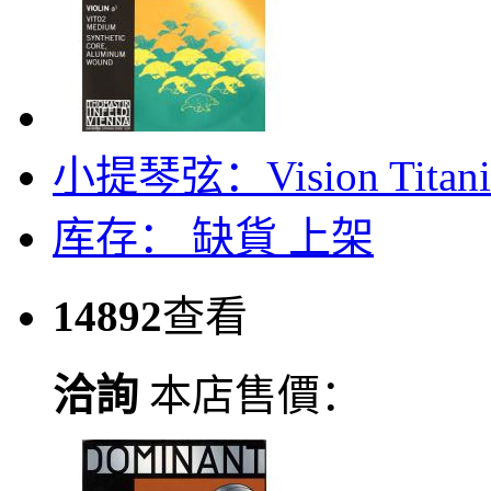
小提琴弦：Vision Titaniu
库存：
缺貨
上架
14892
查看
洽詢
本店售價：