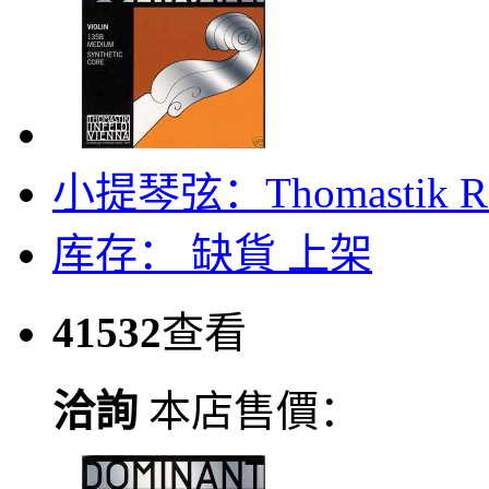
小提琴弦：Thomastik Ro
库存：
缺貨
上架
41532
查看
洽詢
本店售價：