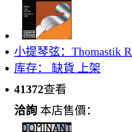
小提琴弦：Thomastik R
库存：
缺貨
上架
41372
查看
洽詢
本店售價：