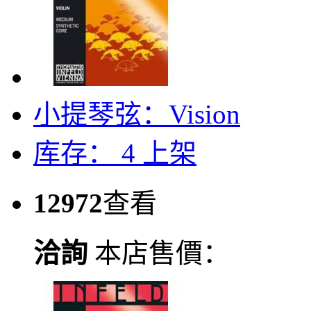
小提琴弦：Vision
库存： 4
上架
12972
查看
洽詢
本店售價：