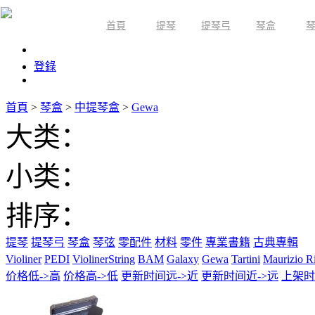
首頁
提琴
提琴弓
琴盒
限時活動
登錄
首頁
>
琴盒
>
中提琴盒
>
Gewa
大类：
小类：
排序：
提琴
提琴弓
琴盒
琴弦
零配件
材料
零件
專業書籍
古典專輯
Violiner
PEDI
ViolinerString
BAM
Galaxy
Gewa
Tartini
Maurizio R
价格低->高
价格高->低
更新时间远->近
更新时间近->远
上架时