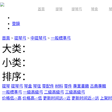
首頁
提琴
提琴弓
琴盒
限時活動
登錄
首頁
>
提琴弓
>
中提琴弓
>
一般標準弓
大类：
小类：
排序：
提琴
提琴弓
琴盒
琴弦
零配件
材料
零件
專業書籍
古典專輯
一般標準弓
一級高級弓
二級高級弓
三級高級弓
价格低->高
价格高->低
更新时间远->近
更新时间近->远
上架时