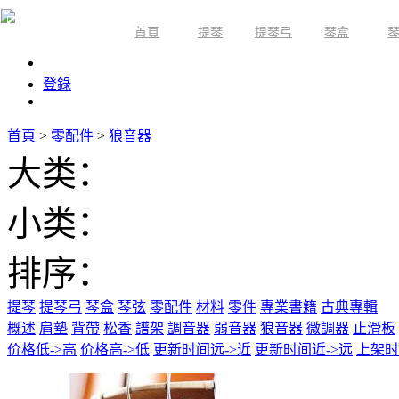
首頁
提琴
提琴弓
琴盒
限時活動
登錄
首頁
>
零配件
>
狼音器
大类：
小类：
排序：
提琴
提琴弓
琴盒
琴弦
零配件
材料
零件
專業書籍
古典專輯
概述
肩墊
背帶
松香
譜架
調音器
弱音器
狼音器
微調器
止滑板
价格低->高
价格高->低
更新时间远->近
更新时间近->远
上架时