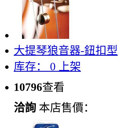
大提琴狼音器-鈕扣型
库存：
0
上架
10796
查看
洽詢
本店售價：