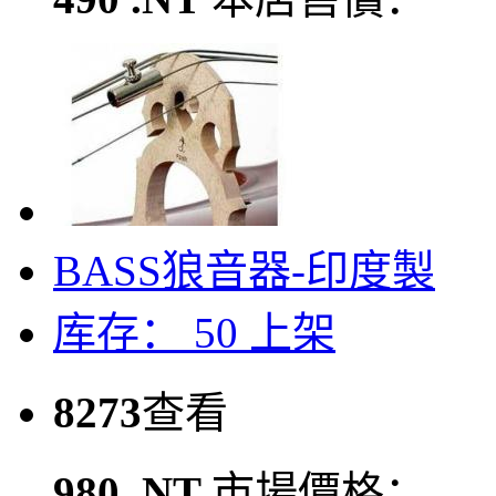
BASS狼音器-印度製
库存： 50
上架
8273
查看
980 .NT
市場價格：