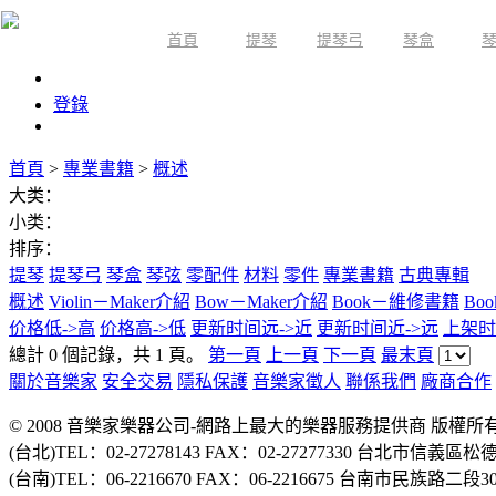
首頁
提琴
提琴弓
琴盒
限時活動
登錄
首頁
>
專業書籍
>
概述
大类：
小类：
排序：
提琴
提琴弓
琴盒
琴弦
零配件
材料
零件
專業書籍
古典專輯
概述
Violin－Maker介紹
Bow－Maker介紹
Book－維修書籍
Bo
价格低->高
价格高->低
更新时间远->近
更新时间近->远
上架时
總計 0 個記錄，共 1 頁。
第一頁
上一頁
下一頁
最末頁
關於音樂家
安全交易
隱私保護
音樂家徵人
聯係我們
廠商合作
© 2008 音樂家樂器公司-網路上最大的樂器服務提供商 版權
(台北)TEL：02-27278143 FAX：02-27277330 台北市信義區松
(台南)TEL：06-2216670 FAX：06-2216675 台南市民族路二