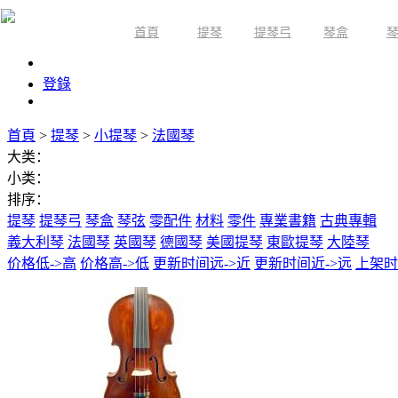
首頁
提琴
提琴弓
琴盒
限時活動
登錄
首頁
>
提琴
>
小提琴
>
法國琴
大类：
小类：
排序：
提琴
提琴弓
琴盒
琴弦
零配件
材料
零件
專業書籍
古典專輯
義大利琴
法國琴
英國琴
德國琴
美國提琴
東歐提琴
大陸琴
价格低->高
价格高->低
更新时间远->近
更新时间近->远
上架时