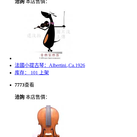
洽詢
本店售價：
法國小提古琴：Albertini.,Ca.1926
库存： 101
上架
7773
查看
洽詢
本店售價：