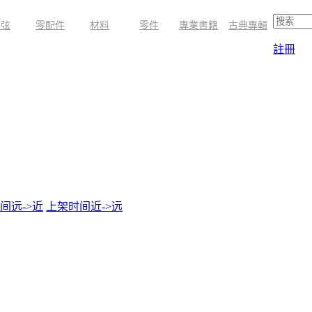
琴弦
零配件
材料
零件
專業書籍
古典專輯
註冊
间远->近
上架时间近->远