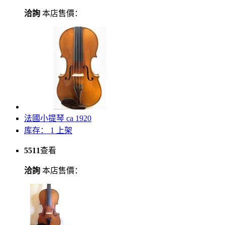
洽詢
本店售價：
法國小提琴 ca 1920
库存： 1
上架
5511
查看
洽詢
本店售價：