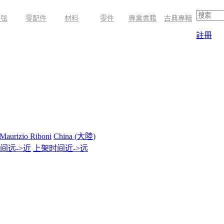
琴弦
零配件
材料
零件
專業書籍
古典專輯
註冊
Maurizio Riboni
China (大陸)
间远->近
上架时间近->远