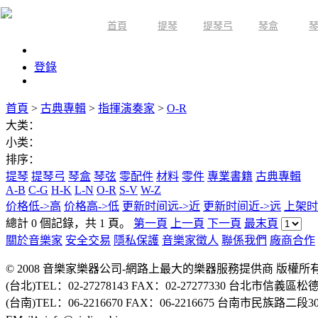
首頁
提琴
提琴弓
琴盒
限時活動
登錄
首頁
>
古典專輯
>
指揮演奏家
>
O-R
大类：
小类：
排序：
提琴
提琴弓
琴盒
琴弦
零配件
材料
零件
專業書籍
古典專輯
A-B
C-G
H-K
L-N
O-R
S-V
W-Z
价格低->高
价格高->低
更新时间远->近
更新时间近->远
上架时
總計 0 個記錄，共 1 頁。
第一頁
上一頁
下一頁
最末頁
關於音樂家
安全交易
隱私保護
音樂家徵人
聯係我們
廠商合作
© 2008 音樂家樂器公司-網路上最大的樂器服務提供商 版權
(台北)TEL：02-27278143 FAX：02-27277330 台北市信義區松
(台南)TEL：06-2216670 FAX：06-2216675 台南市民族路二