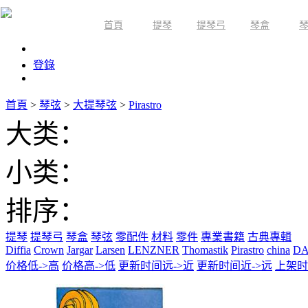
首頁
提琴
提琴弓
琴盒
限時活動
登錄
首頁
>
琴弦
>
大提琴弦
>
Pirastro
大类：
小类：
排序：
提琴
提琴弓
琴盒
琴弦
零配件
材料
零件
專業書籍
古典專輯
Diffia
Crown
Jargar
Larsen
LENZNER
Thomastik
Pirastro
china
DA
价格低->高
价格高->低
更新时间远->近
更新时间近->远
上架时