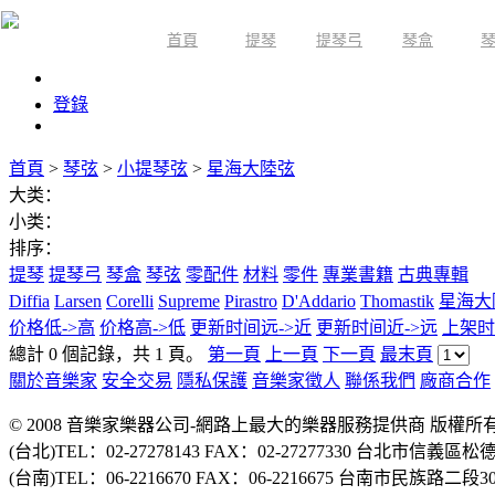
首頁
提琴
提琴弓
琴盒
限時活動
登錄
首頁
>
琴弦
>
小提琴弦
>
星海大陸弦
大类：
小类：
排序：
提琴
提琴弓
琴盒
琴弦
零配件
材料
零件
專業書籍
古典專輯
Diffia
Larsen
Corelli
Supreme
Pirastro
D'Addario
Thomastik
星海大
价格低->高
价格高->低
更新时间远->近
更新时间近->远
上架时
總計 0 個記錄，共 1 頁。
第一頁
上一頁
下一頁
最末頁
關於音樂家
安全交易
隱私保護
音樂家徵人
聯係我們
廠商合作
© 2008 音樂家樂器公司-網路上最大的樂器服務提供商 版權
(台北)TEL：02-27278143 FAX：02-27277330 台北市信義區松
(台南)TEL：06-2216670 FAX：06-2216675 台南市民族路二