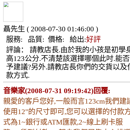
聶先生
( 2008-07-30 01:46:00 )
服務:
品質:
價格:
給出:
好評
評論：
請教店長.由於我的小孩是初學
高123公分.不清楚該選擇哪個此吋.能
予建議?另外.請教店長你們的交貨以及
款方式.
音樂家(2008-07-31 09:19:42)回覆:
親愛的客戶您好,一般而言123cm我們建
使用12"的尺寸即可,您可以選擇的付款
式為1~銀行或ATM匯款,2~線上刷卡服