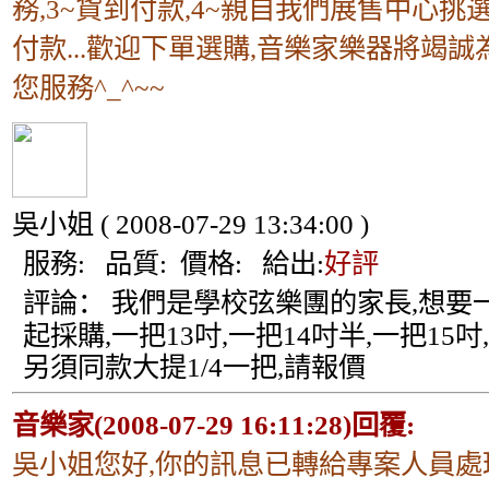
務,3~貨到付款,4~親自我們展售中心挑
付款...歡迎下單選購,音樂家樂器將竭誠
您服務^_^~~
吳小姐
( 2008-07-29 13:34:00 )
服務:
品質:
價格:
給出:
好評
評論：
我們是學校弦樂團的家長,想要
起採購,一把13吋,一把14吋半,一把15吋,
另須同款大提1/4一把,請報價
音樂家(2008-07-29 16:11:28)回覆:
吳小姐您好,你的訊息已轉給專案人員處