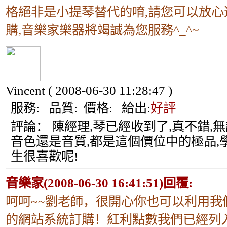
格絕非是小提琴替代的唷,請您可以放心
購,音樂家樂器將竭誠為您服務^_^~
Vincent
( 2008-06-30 11:28:47 )
服務:
品質:
價格:
給出:
好評
評論：
陳經理,琴已經收到了,真不錯,無
音色還是音質,都是這個價位中的極品,
生很喜歡呢!
音樂家(2008-06-30 16:41:51)回覆:
呵呵~~劉老師，很開心你也可以利用我
的網站系統訂購！紅利點數我們已經列