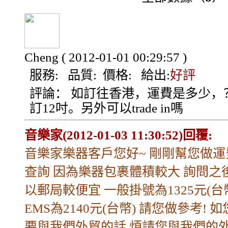
Cheng
( 2012-01-01 00:29:57 )
服務:
品質:
價格:
給出:
好評
評論：
如訂往香港，運費是多少，
訂12吋。另外可以trade in嗎
音樂家(2012-01-03 11:30:52)回覆:
音樂家樂器客戶您好~ 剛剛幫您做運
查詢 因為樂器包裹體積較大 詢問之
以郵局較便宜 一般掛號為1325元(台
EMS為2140元(台幣) 請您做參考! 
要與我們外貿的話 煩請您與我們的