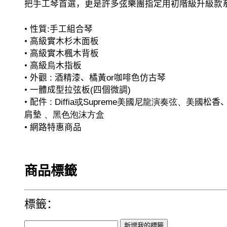
把手工琴首選，更是許多弦樂團指定用初階級升級款系
•
性質
:
手工組合琴
•
高級實木杉木面板
•
高級實木楓木背板
•
高級烏木指板
•
外觀
:
酒精漆、橘黃
or
咖啡色仿古琴
•
一體成型拉弦板
(
四個微調
)
•
配件
: Diffia或Supreme美國尼龍演奏弦
、美國
松香
肩墊
、黑色泡沫方盒
•
網路特惠商品
商品標籤
標籤：