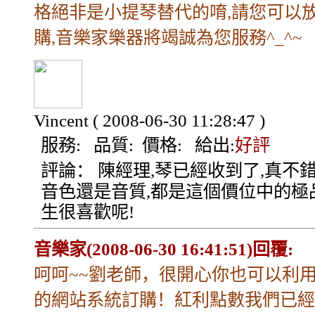
格絕非是小提琴替代的唷,請您可以
購,音樂家樂器將竭誠為您服務^_^~
Vincent
( 2008-06-30 11:28:47 )
服務:
品質:
價格:
給出:
好評
評論：
陳經理,琴已經收到了,真不錯
音色還是音質,都是這個價位中的極
生很喜歡呢!
音樂家(2008-06-30 16:41:51)回覆:
呵呵~~劉老師，很開心你也可以利
的網站系統訂購！紅利點數我們已經