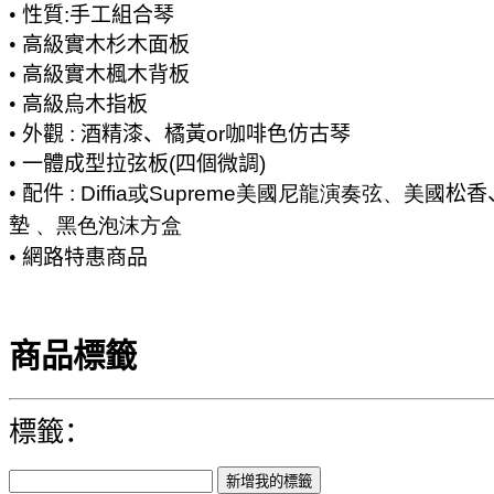
•
性質
:
手工組合琴
•
高級實木杉木面板
•
高級實木楓木背板
•
高級烏木指板
•
外觀
:
酒精漆、橘黃
or
咖啡色仿古琴
•
一體成型拉弦板
(
四個微調
)
•
配件
: Diffia或Supreme美國尼龍演奏弦
、美國
松香
墊
、黑色泡沫方盒
•
網路特惠商品
商品標籤
標籤：