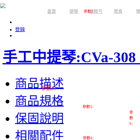
首頁
提琴
提琴弓
琴盒
限時活動
參數1：
登錄
手工中提琴:CVa-308 (
商品描述
參數2：
商品規格
參數3：
參
保固說明
數
9：
相關配件
參數4：