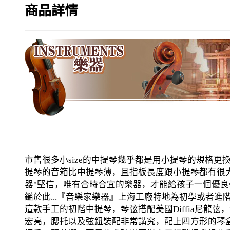
商品詳情
市售很多小size的中提琴幾乎都是用小提琴的規格更
提琴的音箱比中提琴薄，且指板長度跟小提琴都有很
器"堅信，唯有合時合宜的樂器，才能給孩子一個優
鑑於此...『音樂家樂器』上海工廠特地為初學或者進
這款手工的初階中提琴，琴弦搭配美國Diffia尼龍弦
宏亮，腮托以及弦鈕裝配非常講究，配上四方形的琴