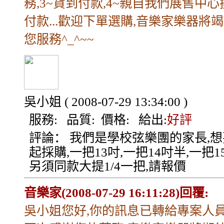
務,3~貨到付款,4~親自我們展售中心
付款...歡迎下單選購,音樂家樂器將
您服務^_^~~
吳小姐
( 2008-07-29 13:34:00 )
服務:
品質:
價格:
給出:
好評
評論：
我們是學校弦樂團的家長,想
起採購,一把13吋,一把14吋半,一把15
另須同款大提1/4一把,請報價
音樂家(2008-07-29 16:11:28)回覆:
吳小姐您好,你的訊息已轉給專案人員