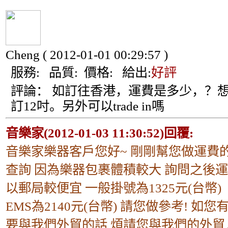
Cheng
( 2012-01-01 00:29:57 )
服務:
品質:
價格:
給出:
好評
評論：
如訂往香港，運費是多少，？
訂12吋。另外可以trade in嗎
音樂家(2012-01-03 11:30:52)回覆:
音樂家樂器客戶您好~ 剛剛幫您做運費
查詢 因為樂器包裹體積較大 詢問之後
以郵局較便宜 一般掛號為1325元(台幣)
EMS為2140元(台幣) 請您做參考! 如您
要與我們外貿的話 煩請您與我們的外貿