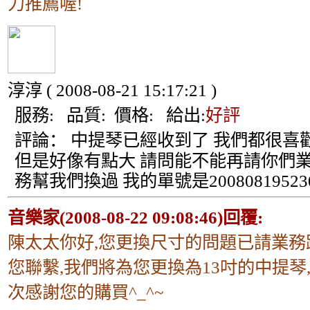
力推薦喔!
淳淳
( 2008-08-21 15:17:21 )
服務:
品質:
價格:
給出:
好評
評論：
中提琴已經收到了 我們都很喜
但是好像有點大 請問能不能再請你們
務幫我們換過 我的單號是20080819523
音樂家(2008-08-22 09:08:46)回覆:
陳太太你好,您更換尺寸的問題已請業務
您聯繫,我們將為您更換為13吋的中提琴
次感謝您的購買^_^~