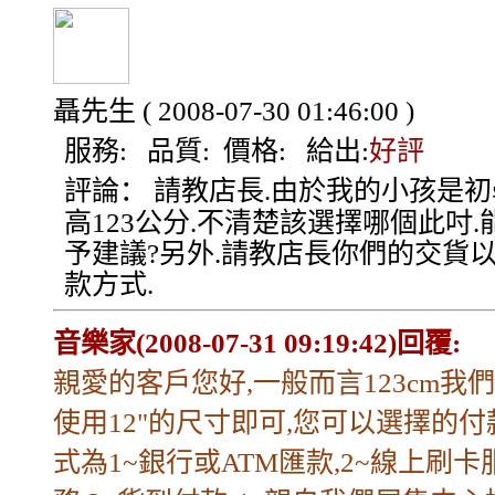
聶先生
( 2008-07-30 01:46:00 )
服務:
品質:
價格:
給出:
好評
評論：
請教店長.由於我的小孩是初
高123公分.不清楚該選擇哪個此吋.
予建議?另外.請教店長你們的交貨
款方式.
音樂家(2008-07-31 09:19:42)回覆:
親愛的客戶您好,一般而言123cm我
使用12"的尺寸即可,您可以選擇的付
式為1~銀行或ATM匯款,2~線上刷卡