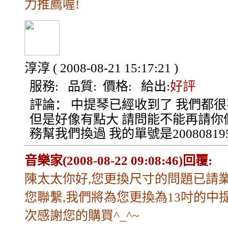
力推薦喔!
淳淳
( 2008-08-21 15:17:21 )
服務:
品質:
價格:
給出:
好評
評論：
中提琴已經收到了 我們都很
但是好像有點大 請問能不能再請你
務幫我們換過 我的單號是200808195
音樂家(2008-08-22 09:08:46)回覆:
陳太太你好,您更換尺寸的問題已請
您聯繫,我們將為您更換為13吋的中提
次感謝您的購買^_^~