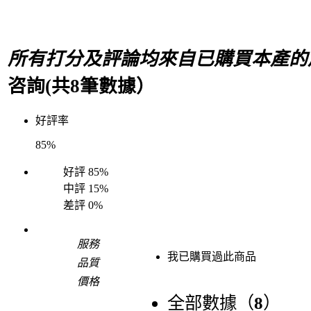
所有打分及評論均來自已購買本產的
咨詢(共
8
筆數據）
好評率
85%
好評
85%
中評
15%
差評
0%
服務
我已購買過此商品
品質
價格
全部數據（
8
）