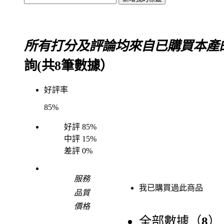
所有打分及評論均來自已購買本產
詢(共
8
筆數據）
好評率
85%
好評
85%
中評
15%
差評
0%
服務
我已購買過此商品
品質
價格
全部數據（
8
）