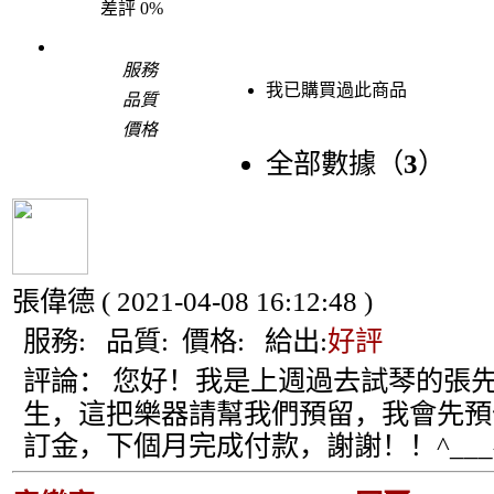
差評
0%
服務
我已購買過此商品
品質
價格
全部數據（
3
）
張偉德
( 2021-04-08 16:12:48 )
服務:
品質:
價格:
給出:
好評
評論：
您好！我是上週過去試琴的張
生，這把樂器請幫我們預留，我會先預
訂金，下個月完成付款，謝謝！！^___