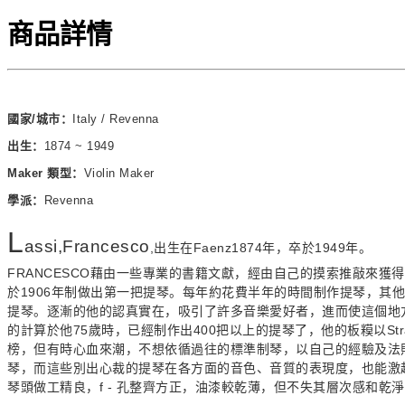
商品詳情
國家/城市：
Italy / Revenna
出生：
1874 ~ 1949
Maker 類型：
Violin Maker
學派：
Revenna
L
assi,Francesco
,出生在Faenz1874年，卒於1949年。
FRANCESCO藉由一些專業的書籍文獻，經由自己的摸索推敲來獲
於1906年制做出第一把提琴。每年約花費半年的時間制作提琴，其
提琴。逐漸的他的認真實在，吸引了許多音樂愛好者，進而使這個地
的計算於他75歲時，已經制作出400把以上的提琴了，他的板糢以Stradivar
榜，但有時心血來潮，不想依循過往的標準制琴，以自己的經驗及法
琴，而這些別出心裁的提琴在各方面的音色、音質的表現度，也能激
琴頭做工精良，f - 孔整齊方正，油漆較乾薄，但不失其層次感和乾