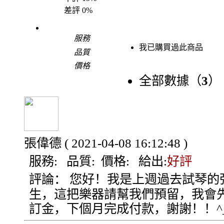
差評
0%
服務
我已購買過此商品
品質
價格
全部數據（
3
）
張偉德
( 2021-04-08 16:12:48 )
服務:
品質:
價格:
給出:
好評
評論：
您好！我是上週過去試琴的
生，這把樂器請幫我們預留，我會
訂金，下個月完成付款，謝謝！！^_