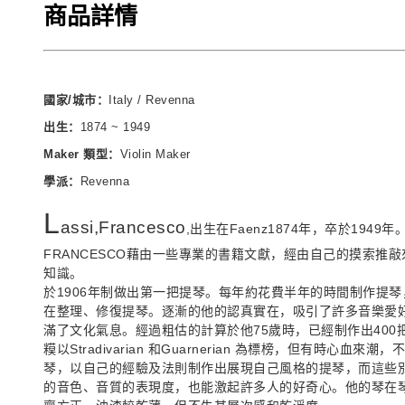
商品詳情
國家/城市：
Italy / Revenna
出生：
1874 ~ 1949
Maker 類型：
Violin Maker
學派：
Revenna
L
assi,Francesco
,出生在Faenz1874年，卒於1949年
FRANCESCO藉由一些專業的書籍文獻，經由自己的摸索推
知識。
於1906年制做出第一把提琴。每年約花費半年的時間制作提
在整理、修復提琴。逐漸的他的認真實在，吸引了許多音樂愛
滿了文化氣息。經過粗估的計算於他75歲時，已經制作出400
糢以Stradivarian 和Guarnerian 為標榜，但有時心血
琴，以自己的經驗及法則制作出展現自己風格的提琴，而這些
的音色、音質的表現度，也能激起許多人的好奇心。他的琴在琴頭