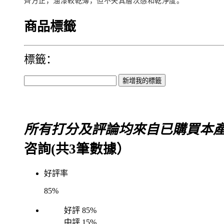
齊方正，油漆較乾薄，但不失其層次感和乾淨度。
商品標籤
標籤：
所有打分及評論均來自已購買本
咨詢(共
3
筆數據）
好評率
85%
好評
85%
中評
15%